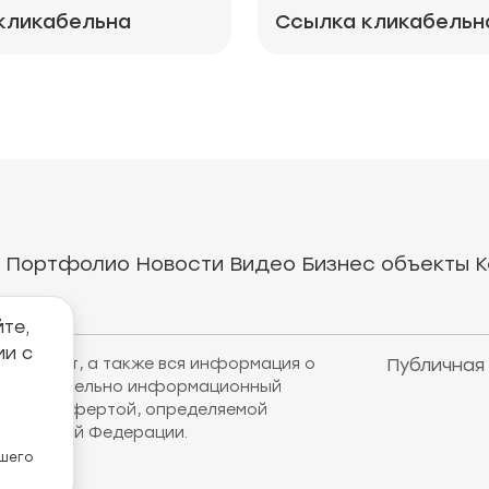
кликабельна
Ссылка кликабельн
Портфолио
Новости
Видео
Бизнес объекты
К
те,
ии с
рнет-сайт, а также вся информация о
Публичная
т исключительно информационный
убличной офертой, определяемой
оссийской Федерации.
ашего