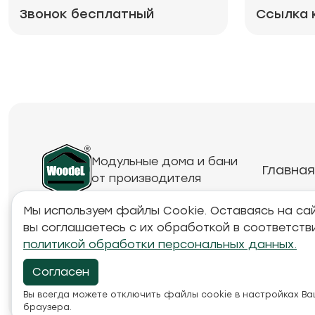
Звонок бесплатный
Ссылка 
Модульные дома и бани
Главная
от производителя
Мы используем файлы Cookie. Оставаясь на сай
вы соглашаетесь с их обработкой в соответств
Обращаем ваше внимание на то, что данный инте
политикой обработки персональных данных.
товарах и ценах, предоставленная на нём, носи
характер и ни при каких условиях не является п
Согласен
положениями Статьи 437 Гражданского кодекса Р
Вы всегда можете отключить файлы cookie в настройках В
браузера.