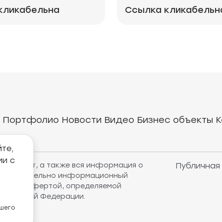
кликабельна
Ссылка кликабельн
Портфолио
Новости
Видео
Бизнес объекты
К
те,
ии с
рнет-сайт, а также вся информация о
Публичная
т исключительно информационный
убличной офертой, определяемой
оссийской Федерации.
ашего