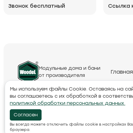
Звонок бесплатный
Ссылка 
Модульные дома и бани
Главная
от производителя
Мы используем файлы Cookie. Оставаясь на сай
вы соглашаетесь с их обработкой в соответств
Обращаем ваше внимание на то, что данный инте
политикой обработки персональных данных.
товарах и ценах, предоставленная на нём, носи
характер и ни при каких условиях не является п
Согласен
положениями Статьи 437 Гражданского кодекса Р
Вы всегда можете отключить файлы cookie в настройках В
браузера.