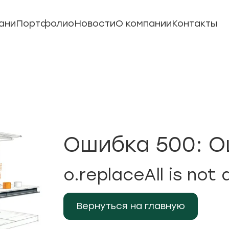
ани
Портфолио
Новости
О компании
Контакты
Ошибка 500: О
o.replaceAll is not 
Вернуться на главную