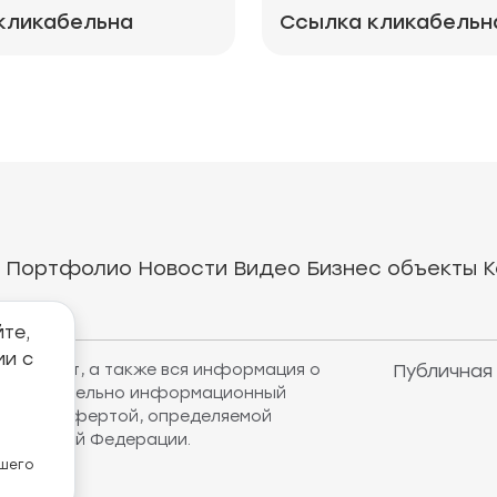
кликабельна
Ссылка кликабельн
Портфолио
Новости
Видео
Бизнес объекты
К
те,
ии с
рнет-сайт, а также вся информация о
Публичная
т исключительно информационный
убличной офертой, определяемой
оссийской Федерации.
ашего