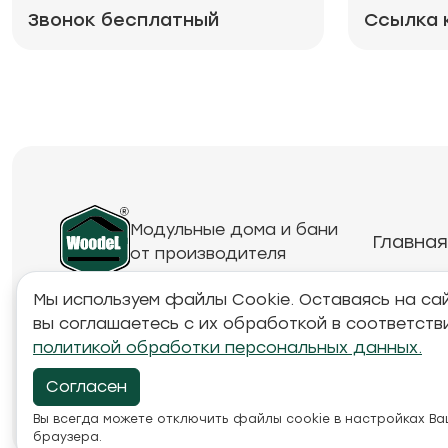
Звонок бесплатный
Ссылка 
Модульные дома и бани
Главная
от производителя
Мы используем файлы Cookie. Оставаясь на сай
вы соглашаетесь с их обработкой в соответств
Обращаем ваше внимание на то, что данный инте
политикой обработки персональных данных.
товарах и ценах, предоставленная на нём, носи
характер и ни при каких условиях не является п
Согласен
положениями Статьи 437 Гражданского кодекса Р
Вы всегда можете отключить файлы cookie в настройках В
браузера.