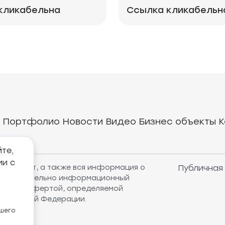
кликабельна
Ссылка кликабельн
Портфолио
Новости
Видео
Бизнес объекты
К
те,
ии с
рнет-сайт, а также вся информация о
Публичная
т исключительно информационный
убличной офертой, определяемой
оссийской Федерации.
ашего