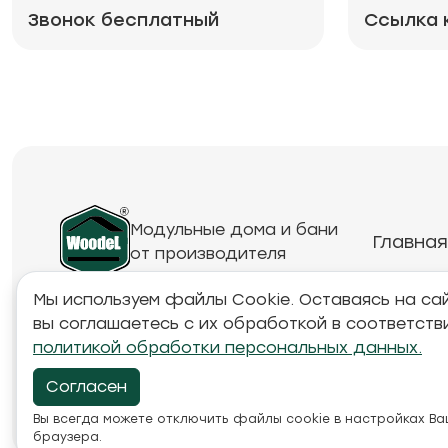
Звонок бесплатный
Ссылка 
Модульные дома и бани
Главная
от производителя
Мы используем файлы Cookie. Оставаясь на сай
вы соглашаетесь с их обработкой в соответств
Обращаем ваше внимание на то, что данный инте
политикой обработки персональных данных.
товарах и ценах, предоставленная на нём, носи
характер и ни при каких условиях не является п
Согласен
положениями Статьи 437 Гражданского кодекса Р
Вы всегда можете отключить файлы cookie в настройках В
браузера.