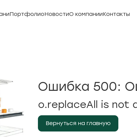
ани
Портфолио
Новости
О компании
Контакты
Ошибка 500: О
o.replaceAll is not 
Вернуться на главную