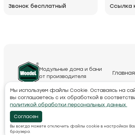
Звонок бесплатный
Ссылка 
Модульные дома и бани
Главная
от производителя
Мы используем файлы Cookie. Оставаясь на сай
вы соглашаетесь с их обработкой в соответств
Обращаем ваше внимание на то, что данный инте
политикой обработки персональных данных.
товарах и ценах, предоставленная на нём, носи
характер и ни при каких условиях не является п
Согласен
положениями Статьи 437 Гражданского кодекса Р
Вы всегда можете отключить файлы cookie в настройках В
браузера.