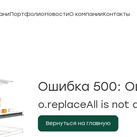
ани
Портфолио
Новости
О компании
Контакты
Ошибка 500: О
o.replaceAll is not 
Вернуться на главную