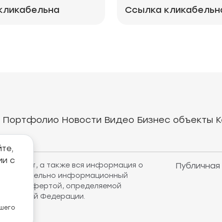
кликабельна
Ссылка кликабельн
Портфолио
Новости
Видео
Бизнес объекты
К
те,
ии с
рнет-сайт, а также вся информация о
Публичная
т исключительно информационный
убличной офертой, определяемой
оссийской Федерации.
ашего