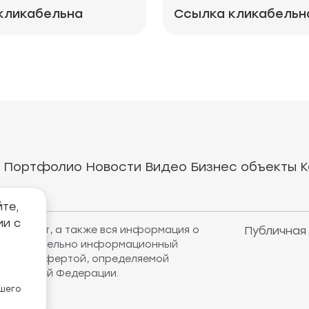
кликабельна
Ссылка кликабельн
Портфолио
Новости
Видео
Бизнес объекты
К
те,
ии с
рнет-сайт, а также вся информация о
Публичная
т исключительно информационный
убличной офертой, определяемой
оссийской Федерации.
ашего