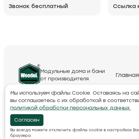
Звонок бесплатный
Ссылка 
Модульные дома и бани
Главная
от производителя
Мы используем файлы Cookie. Оставаясь на сай
вы соглашаетесь с их обработкой в соответств
Обращаем ваше внимание на то, что данный инте
политикой обработки персональных данных.
товарах и ценах, предоставленная на нём, носи
характер и ни при каких условиях не является п
Согласен
положениями Статьи 437 Гражданского кодекса Р
Вы всегда можете отключить файлы cookie в настройках В
браузера.